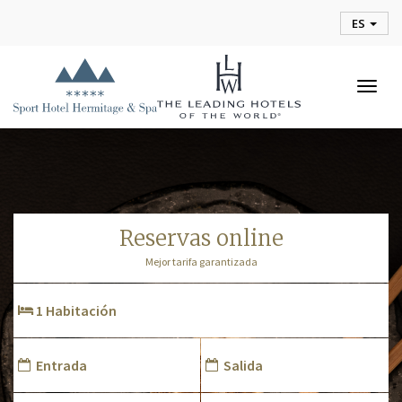
ES
Togg
navig
reservas online
Mejor tarifa garantizada