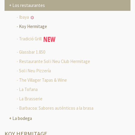
Los restaurantes
Ibaya
Koy Hermitage
Tradició Grill
Glassbar 1.850
Restaurante Sol i Neu Club Hermitage
Sol i Neu Pizzería
The Villager Tapas & Wine
La Tofana
La Brasserie
Barbacoa: Sabores auténticos a la brasa
La bodega
KOY HERMITAGE