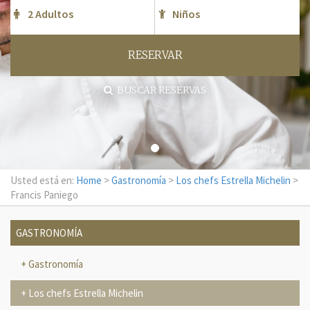
RESERVAR
BUSCAR RESERVAS
Usted está en:
Home
>
Gastronomía
>
Los chefs Estrella Michelin
>
Francis Paniego
GASTRONOMÍA
Gastronomía
Los chefs Estrella Michelin